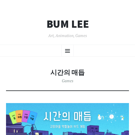
BUM LEE
Art, Animation, Games
SKIP
Menu
TO
CONTENT
시간의 매듭
Games