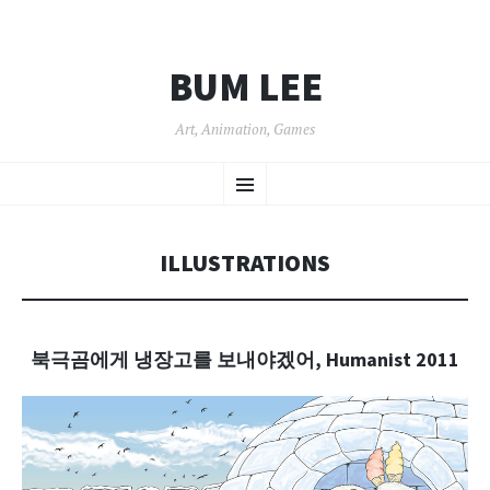
BUM LEE
Art, Animation, Games
SKIP
Menu
TO
CONTENT
ILLUSTRATIONS
북극곰에게 냉장고를 보내야겠어, Humanist 2011